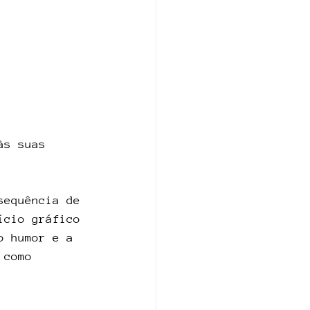
às suas 
sequência de 
ício gráfico 
o humor e a 
 como 