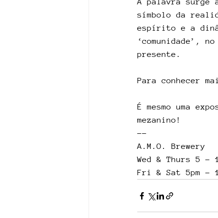
A palavra surge 
símbolo da reali
espírito e a din
‘comunidade’, no
presente.
Para conhecer ma
É mesmo uma expo
mezanino!
--
A.M.O. Brewery
Wed & Thurs 5 - 
Fri & Sat 5pm - 