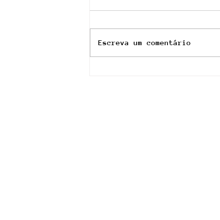
Escreva um comentário
Rådio Vinyl - 14 Agosto