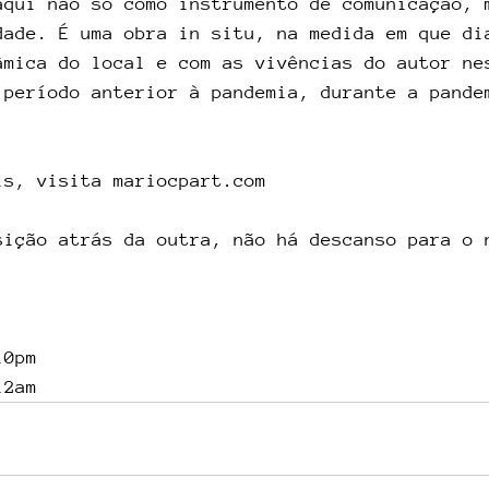
aqui não só como instrumento de comunicação, 
dade. É uma obra in situ, na medida em que di
âmica do local e com as vivências do autor ne
 período anterior à pandemia, durante a pande
is, visita mariocpart.com
sição atrás da outra, não há descanso para o 
10pm
12am