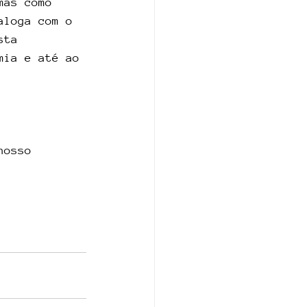
mas como 
aloga com o 
sta 
mia e até ao 
nosso 