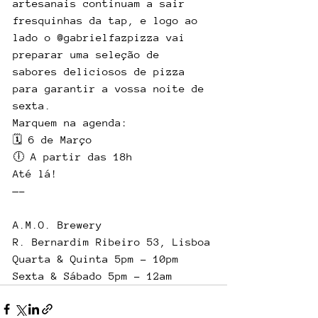
artesanais continuam a sair 
fresquinhas da tap, e logo ao 
lado o @gabrielfazpizza vai 
preparar uma seleção de 
sabores deliciosos de pizza 
para garantir a vossa noite de 
sexta.
Marquem na agenda:
🗓️ 6 de Março 
🕕 A partir das 18h
Até lá!
—-
A.M.O. Brewery
R. Bernardim Ribeiro 53, Lisboa
Quarta & Quinta 5pm - 10pm
Sexta & Sábado 5pm - 12am