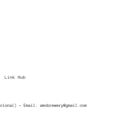
Link Hub
acional) - Email:
amobrewery@gmail.com