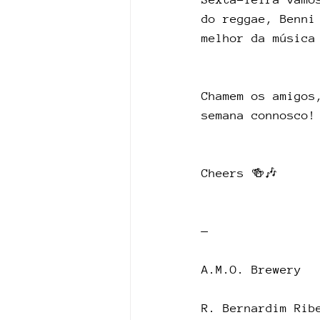
do reggae, Benni
melhor da música
Chamem os amigos
semana connosco!
Cheers 🍻🎶
—
A.M.O. Brewery
R. Bernardim Rib