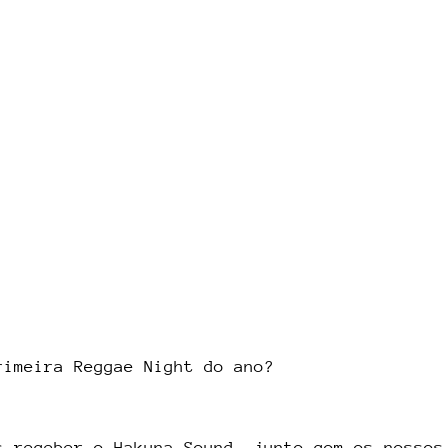
rimeira Reggae Night do ano?
s receber o Hakuna Sound, junto com os nossos