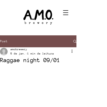
Post
amobrewery
5 de jan.
1 min de leitura
Raggae night 09/01