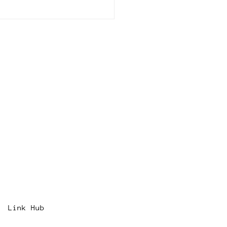
07 - Books event at
.O
Link Hub