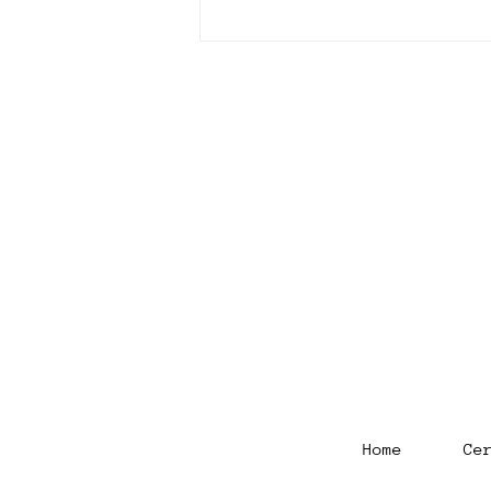
Rådio Vinyl - 14 Agosto
Home
Ce