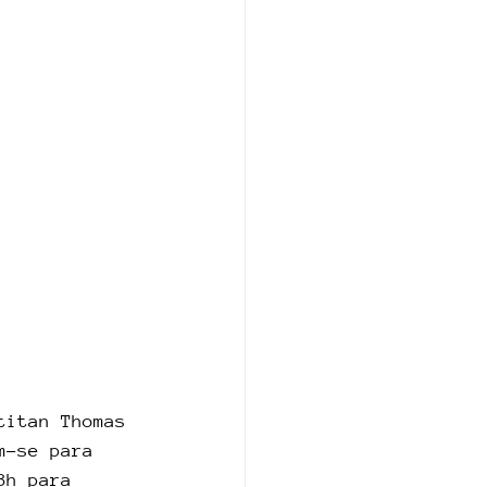
titan Thomas 
m-se para 
8h para 