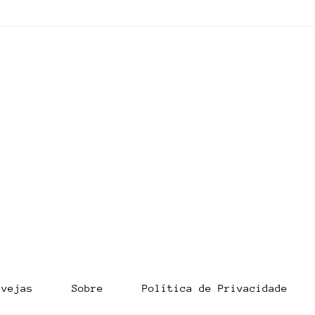
Events calendar August
30/
2026
A.M
rvejas
Sobre
Política de Privacidade