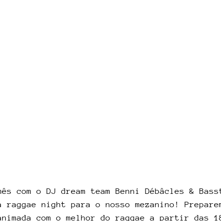
mês com o DJ dream team Benni Débâcles & Bass
a raggae night para o nosso mezanino! Prepare
animada com o melhor do raggae a partir das 1