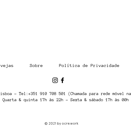
Events calendar August
30/
2026
A.M
rvejas
Sobre
Política de Privacidade
Lisboa - Tel:+351 910 708 501 (Chamada para rede móvel n
Quarta & quinta 17h às 22h - Sexta & sábado 17h às 00h
© 2021 by ocre.work