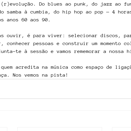
 (r)evolução. Do blues ao punk, do jazz ao fu
do samba à cumbia, do hip hop ao pop — 4 hora
os anos 60 aos 90.
as ouvir, é para viver: selecionar discos, pa
r, conhecer pessoas e construir um momento co
junta-te à sessão e vamos rememorar a nossa h
 quem acredita na música como espaço de ligaç
nça. Nos vemos na pista!