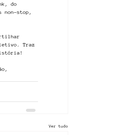
nk, do 
s non-stop, 
rtilhar 
letivo. Traz 
istória!
ão, 
Ver tudo