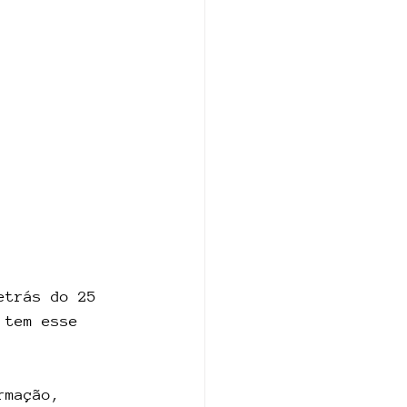
etrás do 25 
 tem esse 
rmação, 