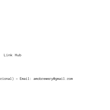
07 - Books event at
.O
Link Hub
acional) - Email:
amobrewery@gmail.com