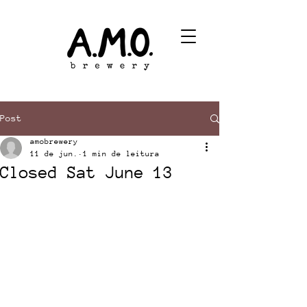
Post
amobrewery
11 de jun.
1 min de leitura
Closed Sat June 13