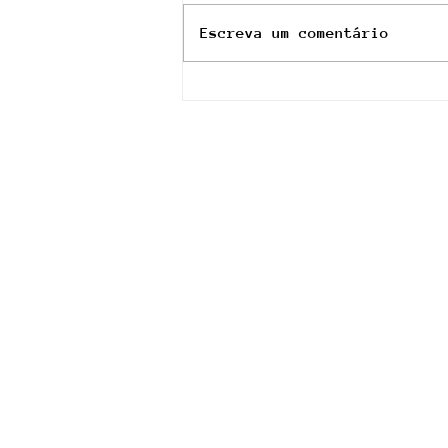
Escreva um comentário
Rådio Vinyl - 14 Agosto