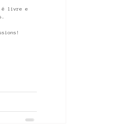
 é livre e 
s. 
ssions!