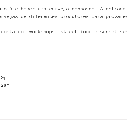
m olá e beber uma cerveja connosco! A entrada
ervejas de diferentes produtores para provare
 conta com workshops, street food e sunset se
10pm
12am