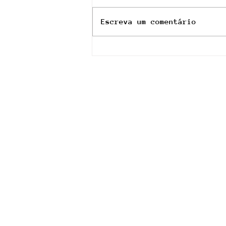
Escreva um comentário
Rådio Vinyl - 14 Agosto