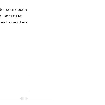
de sourdough 
o perfeita 
 estarão bem 