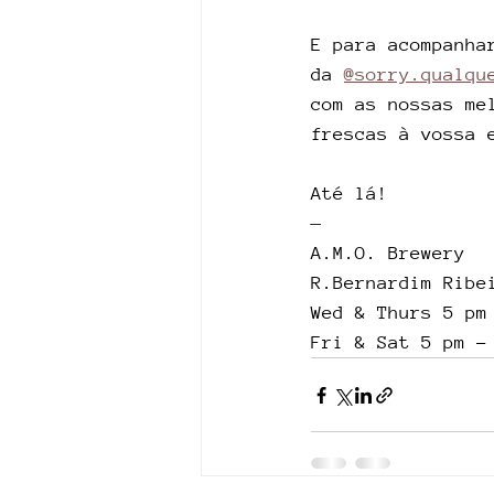
E para acompanha
da 
@sorry.qualqu
com as nossas me
frescas à vossa 
Até lá!
—    
A.M.O. Brewery
R.Bernardim Ribe
Wed & Thurs 5 pm
Fri & Sat 5 pm -