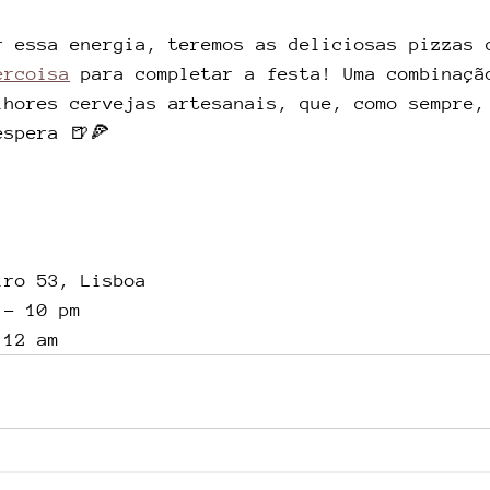
r essa energia, teremos as deliciosas pizzas 
ercoisa
 para completar a festa! Uma combinaçã
lhores cervejas artesanais, que, como sempre,
espera 🍺🍕
iro 53, Lisboa
 - 10 pm
 12 am